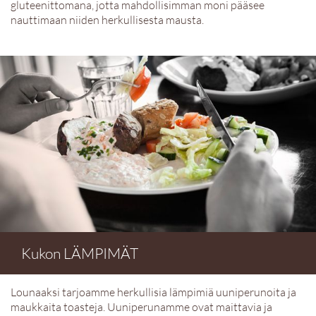
gluteenittomana, jotta mahdollisimman moni pääsee
nauttimaan niiden herkullisesta mausta.
Kukon LÄMPIMÄT
Lounaaksi tarjoamme herkullisia lämpimiä uuniperunoita ja
maukkaita toasteja. Uuniperunamme ovat maittavia ja