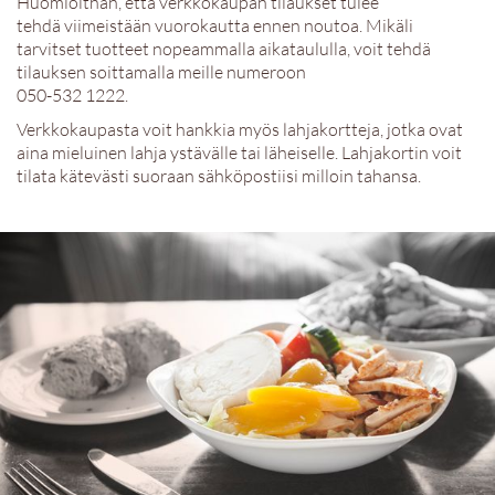
Huomioithan, että verkkokaupan tilaukset tulee
tehdä viimeistään vuorokautta ennen noutoa. Mikäli
tarvitset tuotteet nopeammalla aikataululla, voit tehdä
tilauksen soittamalla meille numeroon
050-532 1222.
Verkkokaupasta voit hankkia myös lahjakortteja, jotka ovat
aina mieluinen lahja ystävälle tai läheiselle. Lahjakortin voit
tilata kätevästi suoraan sähköpostiisi milloin tahansa.