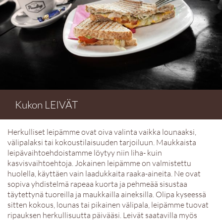
Kukon LEIVÄT
Herkulliset leipämme ovat oiva valinta vaikka lounaaksi,
välipalaksi tai kokoustilaisuuden tarjoiluun. Maukkaista
leipävaihtoehdoistamme löytyy niin liha- kuin
kasvisvaihtoehtoja. Jokainen leipämme on valmistettu
huolella, käyttäen vain laadukkaita raaka-aineita. Ne ovat
sopiva yhdistelmä rapeaa kuorta ja pehmeää sisustaa
täytettynä tuoreilla ja maukkailla aineksilla. Olipa kyseessä
sitten kokous, lounas tai pikainen välipala, leipämme tuovat
ripauksen herkullisuutta päivääsi. Leivät saatavilla myös