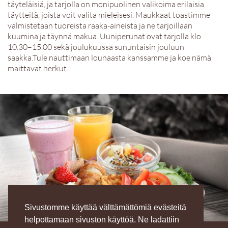
täyteläisiä, ja tarjolla on monipuolinen valikoima erilaisia
täytteitä, joista voit valita mieleisesi. Maukkaat toastimme
valmistetaan tuoreista raaka-aineista ja ne tarjoillaan
kuumina ja täynnä makua. Uuniperunat ovat tarjolla klo
10.30–15.00 sekä joulukuussa sununtaisin jouluun
saakka.Tule nauttimaan lounaasta kanssamme ja koe nämä
maittavat herkut.
Sivustomme käyttää välttämättömiä evästeitä
helpottamaan sivuston käyttöä. Ne ladattiin