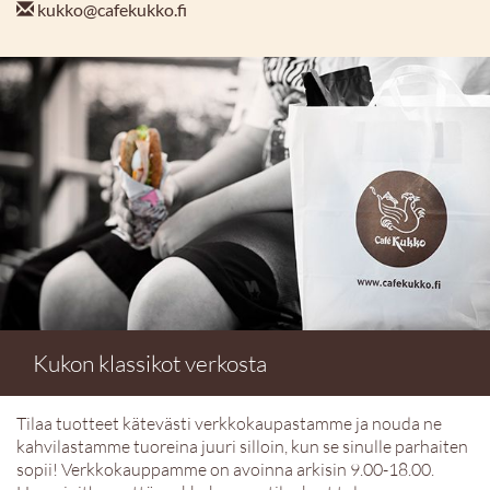
kukko@cafekukko.fi
Kukon klassikot verkosta
Tilaa tuotteet kätevästi verkkokaupastamme ja nouda ne
kahvilastamme tuoreina juuri silloin, kun se sinulle parhaiten
sopii! Verkkokauppamme on avoinna arkisin 9.00-18.00.