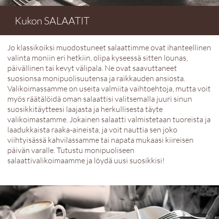
Kukon SALAATIT
Jo klassikoiksi muodostuneet salaattimme ovat ihanteellinen
valinta moniin eri hetkiin, olipa kyseessä sitten lounas,
päivällinen tai kevyt välipala. Ne ovat saavuttaneet
suosionsa monipuolisuutensa ja raikkauden ansiosta.
Valikoimassamme on useita valmiita vaihtoehtoja, mutta voit
myös räätälöidä oman salaattisi valitsemalla juuri sinun
suosikkitäytteesi laajasta ja herkullisesta täyte
valikoimastamme. Jokainen salaatti valmistetaan tuoreista ja
laadukkaista raaka-aineista, ja voit nauttia sen joko
viihtyisässä kahvilassamme tai napata mukaasi kiireisen
päivän varalle. Tutustu monipuoliseen
salaattivalikoimaamme ja löydä uusi suosikkisi!