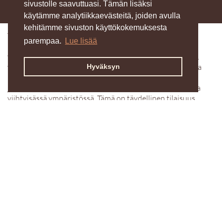
sivustolle saavuttuasi. Tämän lisäksi
Kukon BRUNSSI
käytämme analytiikkaevästeitä, joiden avulla
kehitämme sivuston käyttökokemuksesta
Tule nauttimaan herkullisesta lauantai-brunssista
parempaa.
Lue lisää
kanssamme klo 10.00-14.00. Tarjolla on monipuolinen
valikoima tuoreita ja maukkaita herkkuja. Tarjolla on mm.
vastapaistettuja leipiä, raikkaita salaatteja, suussa sulavia
Hyväksyn
makeita ja paljon muuta. Brunssimme tarjoaa jotain
jokaiseen makuun, ja voit nauttia herkullisista annoksista
viihtyisässä ympäristössä. Tämä on täydellinen tilaisuus
viettää rentouttavaa aikaa ystävien ja perheen kanssa. Nyt
voit brunssillamme myös nauttia lasillisen kuohuviiniä.
Nähdään lauantaina – brunssi odottaa sinua!